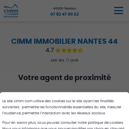
44000
Nantes
07 82 47 00 22
CIMM IMMOBILIER NANTES 44
4.7
Lire les
71
avis
Votre
agent
de proximité
Trouver un bien
Estimer votre bien
Le site
cimm.com
utilise des cookies sur le site ayant les finalités
suivantes : permettre les fonctionnalités essentielles du site, mesurer
l’audience, permettre l'interaction avec les réseaux sociaux.
Pour en savoir plus, vous pouvez consulter notre politique de cookies.
Nous vous informons que vous pouvez modifier vos choix en cliquant