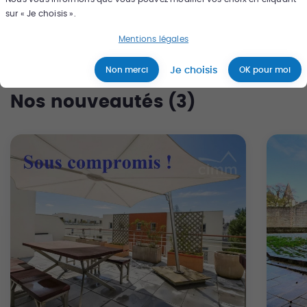
sur « Je choisis ».
Mentions légales
Je choisis
Non merci
OK pour moi
Nos nouveautés (
3
)